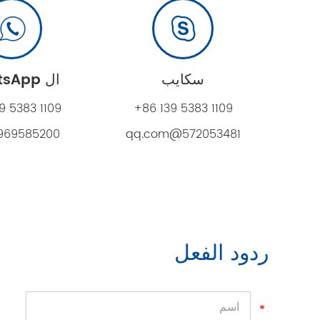
سكايب
ال WhatsApp
9 5383 1109
+86 139 5383 1109
969585200
572053481@qq.com
ردود الفعل