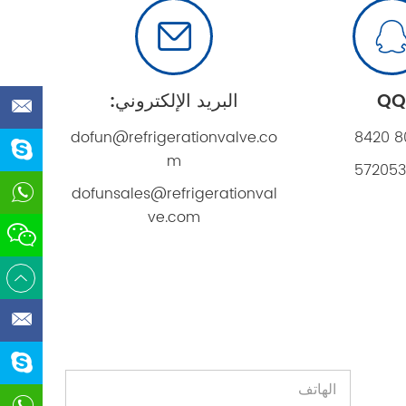
QQ
البريد الإلكتروني:
om
dofun@refrigerationvalve.co
8420 8
m
572053
dofunsales@refrigerationval
ve.com
ve.com