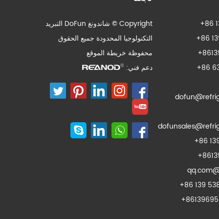
+86 1
Copyright © شاندونغ DoFun التبريد
+86 13
التكنولوجيا المحدودة جميع الحقوق
+8613
محفوظة
خريطة الموقع
+86 6
دعم فني:
dofun@refri
dofunsales@refri
+86 13
+8613
+86 139 538
+86139695