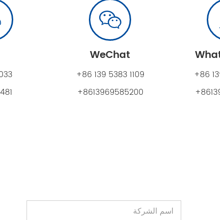
WeChat
033
+86 139 5383 1109
+86 13
481
+8613969585200
+8613