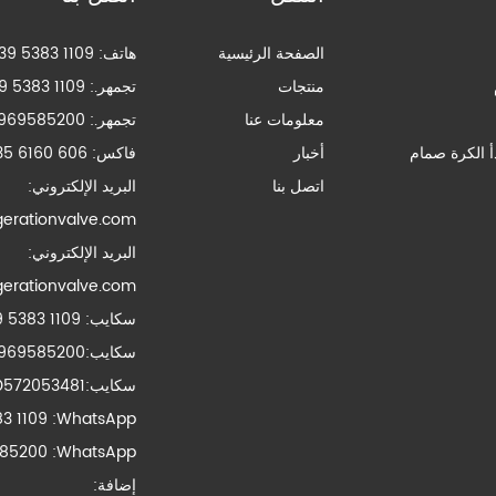
الصفحة الرئيسية
هاتف:
39 5383 1109
منتجات
تجمهر.:
9 5383 1109
معلومات عنا
تجمهر.:
969585200
دأ الكرة صمام
أخبار
فاكس:
35 6160 606
اتصل بنا
البريد الإلكتروني:
gerationvalve.com
البريد الإلكتروني:
gerationvalve.com
سكايب:
9 5383 1109
سكايب:
969585200
سكايب:
572053481@qq.com
3 1109
WhatsApp:
85200
WhatsApp:
إضافة: