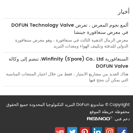
أخبار
ألمع نجوم المعرض ، تعرض DOFUN Technology Valve
في معرض سنغافورة جينشا
معرض الرمال الذهبية الثالث في سنغافورة ، وهو معرض سنغافورة
الدولي للتدفئة وتكييف الهواء ومعدات التبريد
السنغافورية Winfinity (S'pore) Co.، Ltd. تنضم إلى وكالة
DOFUN Valve
هناك العديد من مشاريع الامتياز ، فقط من خلال اختيار المنتجات المناسبة
التي يمكن أن ننجح فيها.
Copyright © شاندونغ DoFun التبريد التكنولوجيا المحدودة جميع الحقوق
محفوظة
خريطة الموقع
دعم فني: